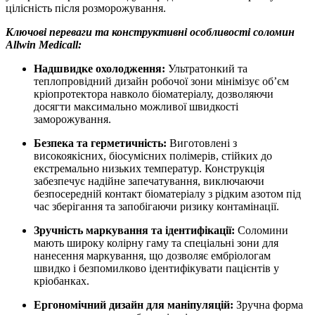
цілісність після розморожування.
Ключові переваги та конструктивні особливості соломин
Allwin Medicall:
Надшвидке охолодження:
Ультратонкий та
теплопровідний дизайн робочої зони мінімізує об’єм
кріопротектора навколо біоматеріалу,
дозволяючи
досягти максимально можливої швидкості
заморожування.
Безпека та герметичність:
Виготовлені з
високоякісних,
біосумісних полімерів,
стійких до
екстремально низьких температур.
Конструкція
забезпечує надійне запечатування,
виключаючи
безпосередній контакт біоматеріалу з рідким азотом під
час зберігання та запобігаючи ризику контамінації.
Зручність маркування та ідентифікації:
Соломини
мають широку колірну гаму та спеціальні зони для
нанесення маркування,
що дозволяє ембріологам
швидко і безпомилково ідентифікувати пацієнтів у
кріобанках.
Ергономічний дизайн для маніпуляцій:
Зручна форма