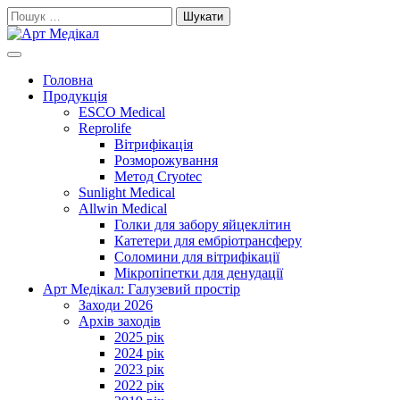
Skip
Пошук:
to
content
Cучасне та високоякісне медичне обладнанняе та витратні
Арт Медікал
матеріали
Головна
Продукція
ESCO Medical
Reprolife
Вітрифікація
Розморожування
Метод Cryotec
Sunlight Medical
Allwin Medical
Голки для забору яйцеклітин
Катетери для ембріотрансферу
Соломини для вітрифікації
Мікропіпетки для денудації
Арт Медікал: Галузевий простір
Заходи 2026
Архів заходів
2025 рік
2024 рік
2023 рік
2022 рік