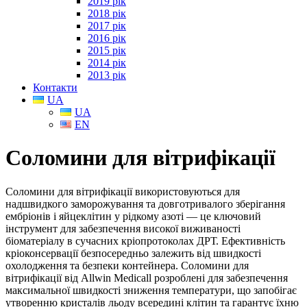
2019 рік
2018 рік
2017 рік
2016 рік
2015 рік
2014 рік
2013 рік
Контакти
UA
UA
EN
Соломини для вітрифікації
Соломини для вітрифікації використовуються для
надшвидкого заморожування та довготривалого зберігання
ембріонів і яйцеклітин у рідкому азоті — це ключовий
інструмент для забезпечення високої виживаності
біоматеріалу в сучасних кріопротоколах ДРТ.
Ефективність
кріоконсервації безпосередньо залежить від швидкості
охолодження та безпеки контейнера.
Соломини для
вітрифікації від
Allwin Medicall
розроблені для забезпечення
максимальної швидкості зниження температури,
що запобігає
утворенню кристалів льоду всередині клітин та гарантує їхню