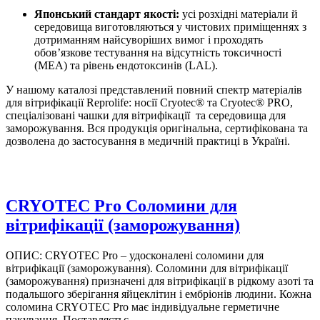
Японський стандарт якості:
усі розхідні матеріали й
середовища виготовляються у чистових приміщеннях з
дотриманням найсуворіших вимог і проходять
обов’язкове тестування на відсутність токсичності
(MEA) та рівень ендотоксинів (LAL).
У нашому каталозі представлений повний спектр матеріалів
для вітрифікації Reprolife: носії Cryotec® та Cryotec® PRO,
спеціалізовані чашки для вітрифікації та середовища для
заморожування. Вся продукція оригінальна, сертифікована та
дозволена до застосування в медичній практиці в Україні.
CRYOTEC Pro Соломини для
вітрифікації (заморожування)
ОПИС: CRYOTEC Pro – удосконалені соломини для
вітрифікації (заморожування). Соломини для вітрифікації
(заморожування) призначені для вітрифікації в рідкому азоті та
подальшого зберігання яйцеклітин і ембріонів людини. Кожна
соломина CRYOTEC Pro має індивідуальне герметичне
пакування. Поставляєтьс...