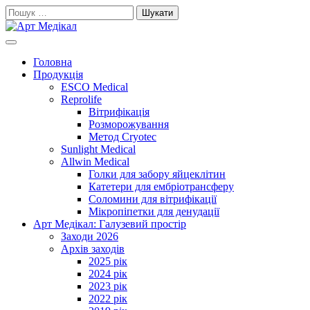
Skip
Пошук:
to
content
Cучасне та високоякісне медичне обладнанняе та витратні
Арт Медікал
матеріали
Головна
Продукція
ESCO Medical
Reprolife
Вітрифікація
Розморожування
Метод Cryotec
Sunlight Medical
Allwin Medical
Голки для забору яйцеклітин
Катетери для ембріотрансферу
Соломини для вітрифікації
Мікропіпетки для денудації
Арт Медікал: Галузевий простір
Заходи 2026
Архів заходів
2025 рік
2024 рік
2023 рік
2022 рік