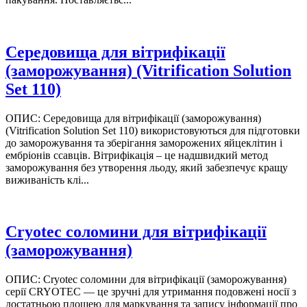
Середовища для вітрифікації
(заморожування) (Vitrification Solution
Set 110)
ОПИС: Середовища для вітрифікації (заморожування)
(Vitrification Solution Set 110) використовуються для підготовки
до заморожування та зберігання заморожених яйцеклітин і
ембріонів ссавців. Вітрифікація – це надшвидкий метод
заморожування без утворення льоду, який забезпечує кращу
виживаність клі...
Сryotec cоломини для вітрифікації
(заморожування)
ОПИС: Сryotec cоломини для вітрифікації (заморожування)
серії CRYOTEC — це зручні для утримання подовжені носії з
достатньою площею для маркування та запису інформації про