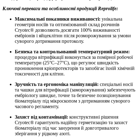
Ключові переваги та особливості продукції Reprolife:
Максимальні показники виживаності:
унікальна
геометрія носіїв та оптимізований склад розчинів
Cryotec® дозволяють досягати 100% виживаності
ембріонів і яйцеклітин після розморожування за умови
суворого дотримання протоколу.
Безпека та контрольований температурний режим:
процедура вітрифікації виконується за помірної робочої
температури (25°C–27°C), що регулює швидкість
проникнення кріопротекторів та запобігає їхній хімічній
токсичності для клітин.
Зручність та ергономіка маніпуляцій:
спеціальні носії
та чашки для вітрифікації (заморожування) забезпечують
ембріологу швидке, точне та безпечне позиціонування
біоматеріалу під мікроскопом з дотриманням суворого
часового регламенту.
Захист від контамінації:
конструктивні рішення
Cryotec® гарантують надійну герметизацію та захист
біоматеріалу під час занурення й довготривалого
зберігання у рідкому азоті.