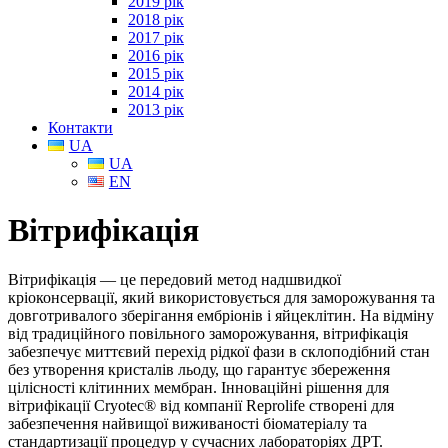
2019 рік
2018 рік
2017 рік
2016 рік
2015 рік
2014 рік
2013 рік
Контакти
UA
UA
EN
Вітрифікація
Вітрифікація — це передовий метод надшвидкої
кріоконсервації, який використовується для заморожування та
довготривалого зберігання ембріонів і яйцеклітин. На відміну
від традиційного повільного заморожування, вітрифікація
забезпечує миттєвий перехід рідкої фази в склоподібний стан
без утворення кристалів льоду, що гарантує збереження
цілісності клітинних мембран. Інноваційні рішення для
вітрифікації Cryotec® від компанії Reprolife створені для
забезпечення найвищої виживаності біоматеріалу та
стандартизації процедур у сучасних лабораторіях ДРТ.