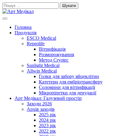
Skip
Пошук:
to
content
Cучасне та високоякісне медичне обладнанняе та витратні
Арт Медікал
матеріали
Головна
Продукція
ESCO Medical
Reprolife
Вітрифікація
Розморожування
Метод Cryotec
Sunlight Medical
Allwin Medical
Голки для забору яйцеклітин
Катетери для ембріотрансферу
Соломини для вітрифікації
Мікропіпетки для денудації
Арт Медікал: Галузевий простір
Заходи 2026
Архів заходів
2025 рік
2024 рік
2023 рік
2022 рік