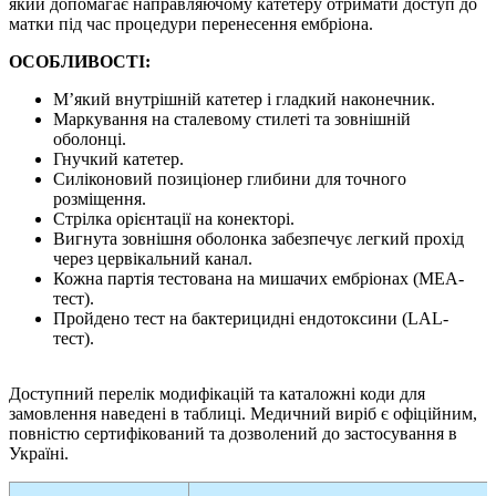
який допомагає направляючому катетеру отримати доступ до
матки під час процедури перенесення ембріона.
ОСОБЛИВОСТІ:
М’який внутрішній катетер і гладкий наконечник.
Маркування на сталевому стилеті та зовнішній
оболонці.
Гнучкий катетер.
Силіконовий позиціонер глибини для точного
розміщення.
Стрілка орієнтації на конекторі.
Вигнута зовнішня оболонка забезпечує легкий прохід
через цервікальний канал.
Кожна партія тестована на мишачих ембріонах (MEA-
тест).
Пройдено тест на бактерицидні ендотоксини (LAL-
тест).
Доступний перелік модифікацій та каталожні коди для
замовлення наведені в таблиці. Медичний виріб є офіційним,
повністю сертифікований та дозволений до застосування в
Україні.