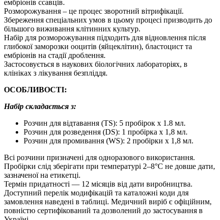
ембріонів ссавців.
Розморожування – це процес зворотний вітрифікації.
Збереження спеціальних умов в цьому процесі призводить до
більшого виживання клітинних культур.
Набір для розморожування підходить для відновлення після
глибокої заморозки ооцитів (яйцеклітин), бластоцист та
ембріонів на стадії дроблення.
Застосовується в наукових біологічних лабораторіях, в
клініках з лікування безпліддя.
ОСОБЛИВОСТІ:
Набір складається з:
Розчин для відтавання (TS): 5 пробірок х 1.8 мл.
Розчин для розведення (DS): 1 пробірка х 1,8 мл.
Розчин для промивання (WS): 2 пробірки х 1,8 мл.
Всі розчини призначені для одноразового використання.
Пробірки слід зберігати при температурі 2–8°C не довше дати,
зазначеної на етикетці.
Термін придатності — 12 місяців від дати виробництва.
Доступний перелік модифікацій та каталожні коди для
замовлення наведені в таблиці. Медичний виріб є офіційним,
повністю сертифікований та дозволений до застосування в
Україні.