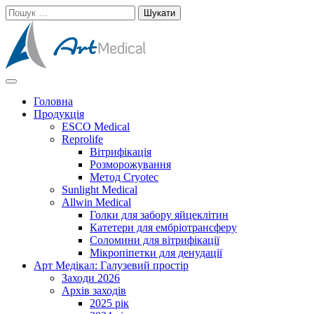
Skip
Пошук:
to
content
Cучасне та високоякісне медичне обладнанняе та витратні
Арт Медікал
матеріали
Головна
Продукція
ESCO Medical
Reprolife
Вітрифікація
Розморожування
Метод Cryotec
Sunlight Medical
Allwin Medical
Голки для забору яйцеклітин
Катетери для ембріотрансферу
Соломини для вітрифікації
Мікропіпетки для денудації
Арт Медікал: Галузевий простір
Заходи 2026
Архів заходів
2025 рік