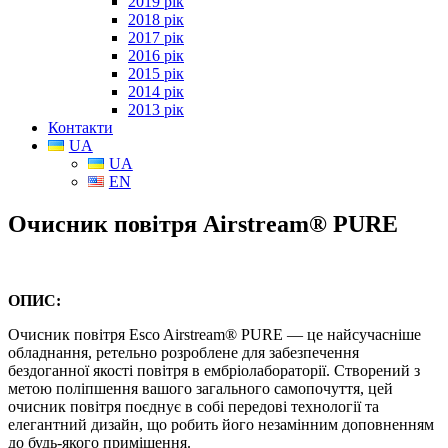
2019 рік
2018 рік
2017 рік
2016 рік
2015 рік
2014 рік
2013 рік
Контакти
UA
UA
EN
Очисник повітря Airstream® PURE
ОПИС:
Очисник повітря Esco Airstream® PURE — це найсучасніше
обладнання, ретельно розроблене для забезпечення
бездоганної якості повітря в ембріолабораторії. Створений з
метою поліпшення вашого загального самопочуття, цей
очисник повітря поєднує в собі передові технології та
елегантний дизайн, що робить його незамінним доповненням
до будь-якого приміщення.