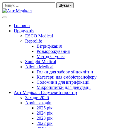
Skip
Пошук:
to
content
Cучасне та високоякісне медичне обладнанняе та витратні
Арт Медікал
матеріали
Головна
Продукція
ESCO Medical
Reprolife
Вітрифікація
Розморожування
Метод Cryotec
Sunlight Medical
Allwin Medical
Голки для забору яйцеклітин
Катетери для ембріотрансферу
Соломини для вітрифікації
Мікропіпетки для денудації
Арт Медікал: Галузевий простір
Заходи 2026
Архів заходів
2025 рік
2024 рік
2023 рік
2022 рік