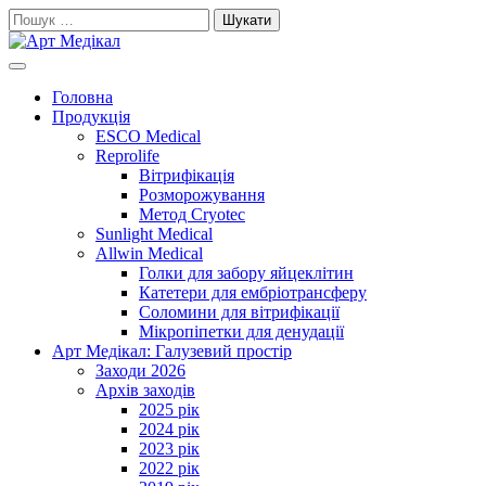
Skip
Пошук:
to
content
Cучасне та високоякісне медичне обладнанняе та витратні
Арт Медікал
матеріали
Головна
Продукція
ESCO Medical
Reprolife
Вітрифікація
Розморожування
Метод Cryotec
Sunlight Medical
Allwin Medical
Голки для забору яйцеклітин
Катетери для ембріотрансферу
Соломини для вітрифікації
Мікропіпетки для денудації
Арт Медікал: Галузевий простір
Заходи 2026
Архів заходів
2025 рік
2024 рік
2023 рік
2022 рік