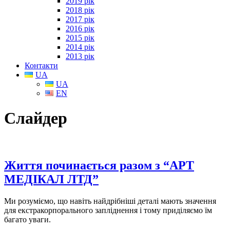
2019 рік
2018 рік
2017 рік
2016 рік
2015 рік
2014 рік
2013 рік
Контакти
UA
UA
EN
Слайдер
Життя починається разом з “АРТ
МЕДІКАЛ ЛТД”
Ми розуміємо, що навіть найдрібніші деталі мають значення
для екстракорпорального запліднення і тому приділяємо їм
багато уваги.