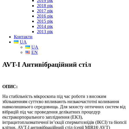
2019 рік
2018 рік
2017 рік
2016 рік
2015 рік
2014 рік
2013 рік
Контакти
UA
UA
EN
AVT-I Антивібраційний стіл
ОПИС:
На стабільність мікроскопа під час роботи з високим
збільшенням суттєво впливають низькочастотні коливання
навколишнього середовища. Для захисту оптичних систем від
вібрацій під час проведення делікатних процедур
екстракорпорального запліднення (ЕКЗ),
інтрацитоплазматичної ін’єкції сперматозоїдів (ІКСІ) та біопсії
клітин, AVT-I антивібраційний стіл (серії MIRI® AVT)