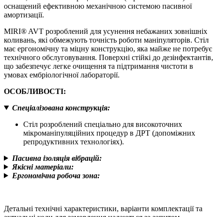
оснащений ефективною механічною системою пасивної
амортизації.
MIRI® AVT розроблений для усунення небажаних зовнішніх
коливань, які обмежують точність роботи маніпуляторів. Стіл
має ергономічну та міцну конструкцію, яка майже не потребує
технічного обслуговування. Поверхні стійкі до дезінфектантів,
що забезпечує легке очищення та підтримання чистоти в
умовах ембріологічної лабораторії.
ОСОБЛИВОСТІ:
Спеціалізована конструкція
:
Cтіл розроблений спеціально для високоточних
мікроманіпуляційних процедур в ДРТ (допоміжних
репродуктивних технологіях).
Пасивна ізоляція вібрацій
:
Якісні матеріали
:
Ергономічна робоча зона
:
Детальні технічні характеристики, варіанти комплектації та