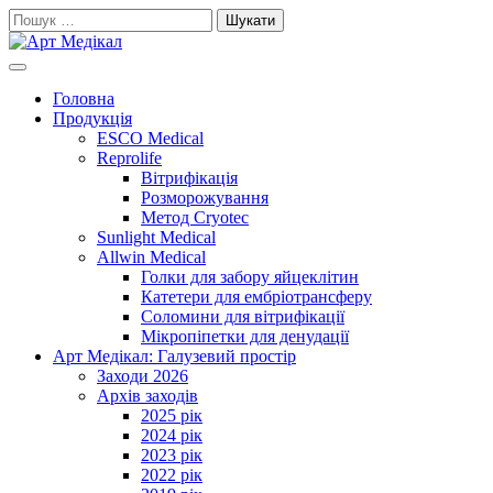
Skip
Пошук:
to
content
Cучасне та високоякісне медичне обладнанняе та витратні
Арт Медікал
матеріали
Головна
Продукція
ESCO Medical
Reprolife
Вітрифікація
Розморожування
Метод Cryotec
Sunlight Medical
Allwin Medical
Голки для забору яйцеклітин
Катетери для ембріотрансферу
Соломини для вітрифікації
Мікропіпетки для денудації
Арт Медікал: Галузевий простір
Заходи 2026
Архів заходів
2025 рік
2024 рік
2023 рік
2022 рік