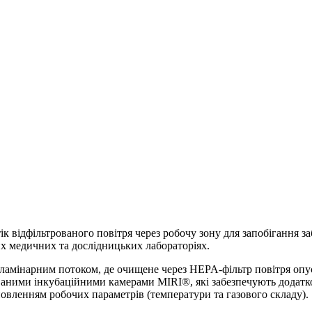
к відфільтрованого повітря через робочу зону для запобігання за
их медичних та дослідницьких лабораторіях.
ламінарним потоком, де очищене через HEPA-фільтр повітря опус
ваними інкубаційними камерами MIRI®, які забезпечують додатков
овленням робочих параметрів (температури та газового складу).