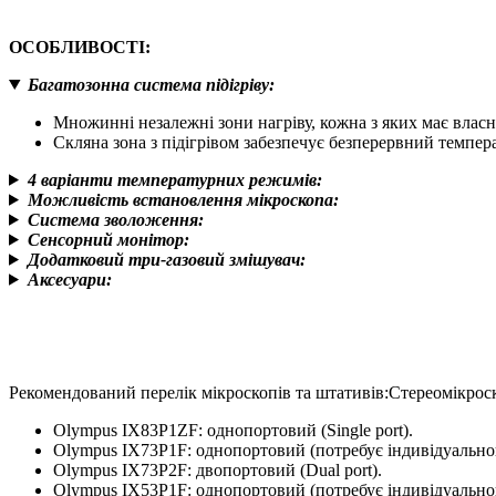
ОСОБЛИВОСТІ:
Багатозонна система підігріву
:
Множинні незалежні зони нагріву, кожна з яких має власн
Скляна зона з підігрівом забезпечує безперервний темпер
4 варіанти температурних режимів
:
Можливість встановлення мікроскопа:
Система зволоження:
Сенсорний монітор:
Додатковий три-газовий змішувач:
Аксесуари:
Рекомендований перелік мікроскопів та штативів:Стереомікроско
Olympus IX83P1ZF: однопортовий (Single port).
Olympus IX73P1F: однопортовий (потребує індивідуальног
Olympus IX73P2F: двопортовий (Dual port).
Olympus IX53P1F: однопортовий (потребує індивідуальног