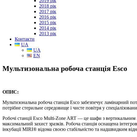
2019 рік
2018 рік
2017 рік
2016 рік
2015 рік
2014 рік
2013 рік
Контакти
UA
UA
EN
Мультизональна робоча станція Esco
ОПИС:
Мультизональна робоча станція Esco забезпечує ламінарний поті
потрібне стерильне середовище і чисте повітря у спеціалізован
Робочі станції Esco Multi-Zone ART — це шафи з вертикальним 
максимальний захист зразків. Робоча станція оснащена інтегро
інкубації MIRI® відома своєю стабільністю та надшвидким відн