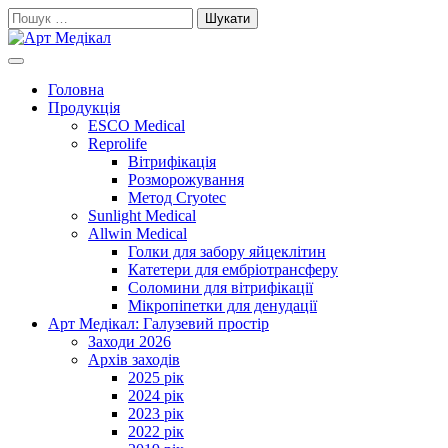
Skip
Пошук:
to
content
Cучасне та високоякісне медичне обладнанняе та витратні мате
Арт Медікал
Головна
Продукція
ESCO Medical
Reprolife
Вітрифікація
Розморожування
Метод Cryotec
Sunlight Medical
Allwin Medical
Голки для забору яйцеклітин
Катетери для ембріотрансферу
Соломини для вітрифікації
Мікропіпетки для денудації
Арт Медікал: Галузевий простір
Заходи 2026
Архів заходів
2025 рік
2024 рік
2023 рік
2022 рік