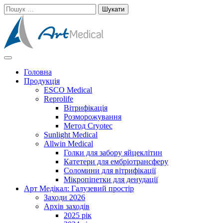
Skip
Пошук:
to
content
Cучасне та високоякісне медичне обладнанняе та витратні
Арт Медікал
матеріали
Головна
Продукція
ESCO Medical
Reprolife
Вітрифікація
Розморожування
Метод Cryotec
Sunlight Medical
Allwin Medical
Голки для забору яйцеклітин
Катетери для ембріотрансферу
Соломини для вітрифікації
Мікропіпетки для денудації
Арт Медікал: Галузевий простір
Заходи 2026
Архів заходів
2025 рік