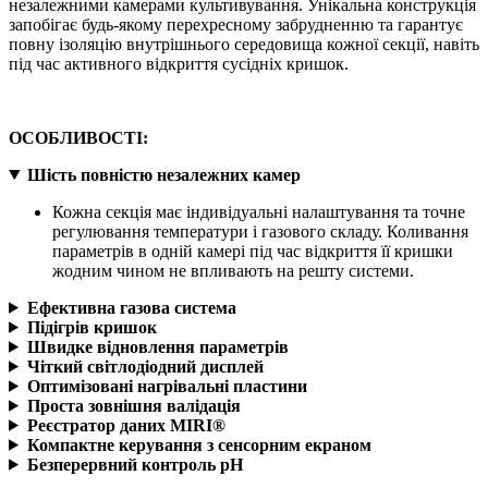
незалежними камерами культивування.
Унікальна конструкція
запобігає будь-якому перехресному забрудненню та гарантує
повну ізоляцію внутрішнього середовища кожної секції,
навіть
під час активного відкриття сусідніх кришок.
ОСОБЛИВОСТІ:
Шість повністю незалежних камер
Кожна секція має індивідуальні налаштування та точне
регулювання температури і газового складу.
Коливання
параметрів в одній камері під час відкриття її кришки
жодним чином не впливають на решту системи.
Ефективна газова система
Підігрів кришок
Швидке відновлення параметрів
Чіткий світлодіодний дисплей
Оптимізовані нагрівальні пластини
Проста зовнішня валідація
Реєстратор даних MIRI®
Компактне керування з сенсорним екраном
Безперервний контроль pH