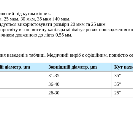
ошений під кутом кінчик.
, 25 мкм, 30 мкм, 35 мкм і 40 мкм.
ендується використовувати розміри 20 мкм та 25 мкм.
росвіту в зоні вигину капіляра мінімізує ризик пошкодження кліт
кінчиком довжиною до ліктя 0,55 мм.
ня наведені в таблиці. Медичний виріб є офіційним, повністю се
й діаметр, μm
Зовнішній діаметр, μm
Кут нах
31-35
35°
36-40
35°
26-30
25°