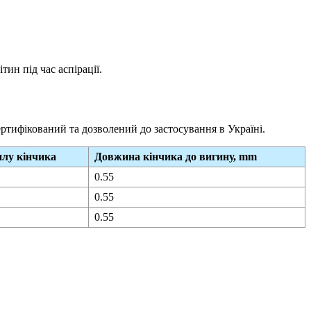
ин під час аспірації.
ртифікований та дозволений до застосування в Україні.
илу кінчика
Довжина кінчика до вигину, mm
0.55
0.55
0.55