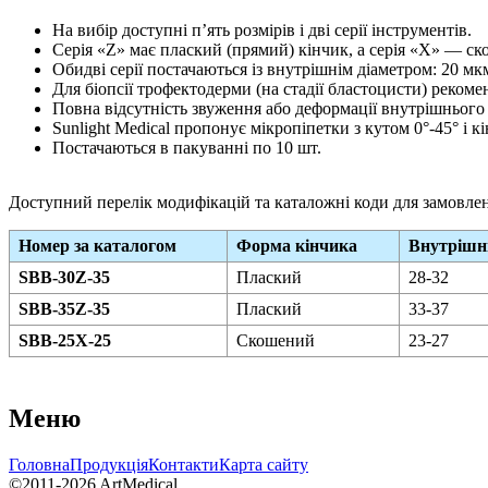
На вибір доступні п’ять розмірів і дві серії інструментів.
Серія «Z» має плаский (прямий) кінчик, а серія «X» — ск
Обидві серії постачаються із внутрішнім діаметром: 20 мкм
Для біопсії трофектодерми (на стадії бластоцисти) реком
Повна відсутність звуження або деформації внутрішнього п
Sunlight Medical пропонує мікропіпетки з кутом 0°-45° і 
Постачаються в пакуванні по 10 шт.
Доступний перелік модифікацій та каталожні коди для замовлен
Номер за каталогом
Форма кінчика
Внутрішні
SBB-30Z-35
Плаский
28-32
SBB-35Z-35
Плаский
33-37
SBB-25X-25
Скошений
23-27
Меню
Головна
Продукція
Контакти
Карта сайту
©2011-2026 ArtMedical