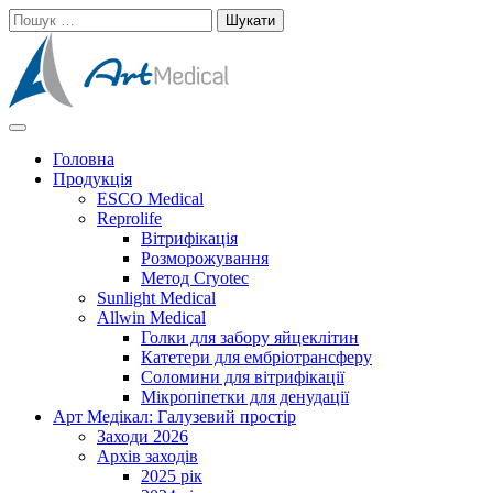
Skip
Пошук:
to
content
Cучасне та високоякісне медичне обладнанняе та витратні мате
Арт Медікал
Головна
Продукція
ESCO Medical
Reprolife
Вітрифікація
Розморожування
Метод Cryotec
Sunlight Medical
Allwin Medical
Голки для забору яйцеклітин
Катетери для ембріотрансферу
Соломини для вітрифікації
Мікропіпетки для денудації
Арт Медікал: Галузевий простір
Заходи 2026
Архів заходів
2025 рік